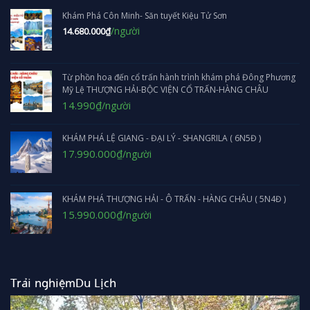
Khám Phá Côn Minh- Săn tuyết Kiệu Tử Sơn
/người
14.680.000
₫
Từ phồn hoa đến cổ trấn hành trình khám phá Đông Phương
Mỹ Lệ THƯỢNG HẢI-BỘC VIỆN CỔ TRẤN-HÀNG CHÂU
Giá
Giá
14.990
₫
/người
gốc
hiện
là:
tại
KHÁM PHÁ LỆ GIANG - ĐẠI LÝ - SHANGRILA ( 6N5Đ )
1.790.000₫.
là:
14.990₫.
Giá
Giá
17.990.000
₫
/người
gốc
hiện
là:
tại
19.990.000₫.
là:
KHÁM PHÁ THƯỢNG HẢI - Ô TRẤN - HÀNG CHÂU ( 5N4Đ )
17.990.000₫.
Giá
Giá
15.990.000
₫
/người
gốc
hiện
là:
tại
16.990.000₫.
là:
15.990.000₫.
Trải nghiệmDu Lịch