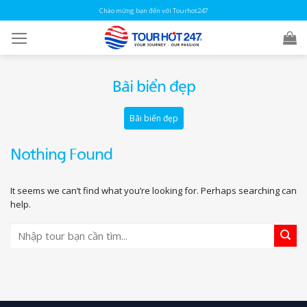
Skip
Chào mừng bạn đến với Tourhot247
to
content
Bãi biển đẹp
Bãi biển đẹp
Nothing Found
It seems we can’t find what you’re looking for. Perhaps searching can
help.