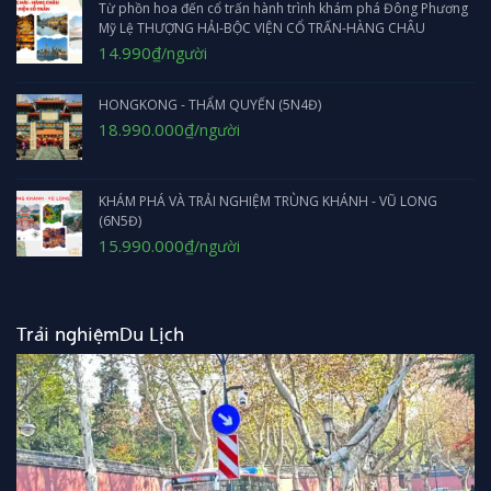
Từ phồn hoa đến cổ trấn hành trình khám phá Đông Phương
Mỹ Lệ THƯỢNG HẢI-BỘC VIỆN CỔ TRẤN-HÀNG CHÂU
Giá
Giá
14.990
₫
/người
gốc
hiện
là:
tại
HONGKONG - THẨM QUYẾN (5N4Đ)
1.790.000₫.
là:
14.990₫.
Giá
Giá
18.990.000
₫
/người
gốc
hiện
là:
tại
22.590.000₫.
là:
KHÁM PHÁ VÀ TRẢI NGHIỆM TRÙNG KHÁNH - VŨ LONG
18.990.000₫.
(6N5Đ)
Giá
Giá
15.990.000
₫
/người
gốc
hiện
là:
tại
16.990.000₫.
là:
15.990.000₫.
Trải nghiệmDu Lịch