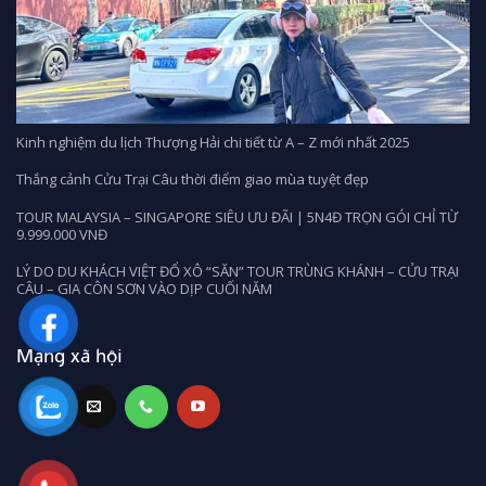
Kinh nghiệm du lịch Thượng Hải chi tiết từ A – Z mới nhất 2025
Thắng cảnh Cửu Trại Câu thời điểm giao mùa tuyệt đẹp
TOUR MALAYSIA – SINGAPORE SIÊU ƯU ĐÃI | 5N4Đ TRỌN GÓI CHỈ TỪ
9.999.000 VNĐ
LÝ DO DU KHÁCH VIỆT ĐỔ XÔ “SĂN” TOUR TRÙNG KHÁNH – CỬU TRẠI
CÂU – GIA CÔN SƠN VÀO DỊP CUỐI NĂM
Mạng xã hội