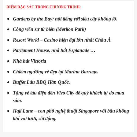
ĐIỂM ĐẶC SẮC TRONG CHƯƠNG TRÌNH:
Gardens by the Bay: nổi tiếng với siêu cây khổng lồ.
Công viên sư tử biển (Merlion Park)
Resort World
–
Casino hiện đại lớn nhất Châu Á
Parliament
Hou
se, nhà hát Esplanade …
Nhà hát Victoria
Chiêm ngưỡng vẻ đẹp tại Marina Barrage.
Buffet Lẩu BBQ Hàn Quốc.
Tặng
vé tàu điện đến Vivo City để quý khách tự do mua
sắm.
Haji Lane – con phố nghệ thuật
Singapore
với bầu không
khí vui tươi, sôi động.