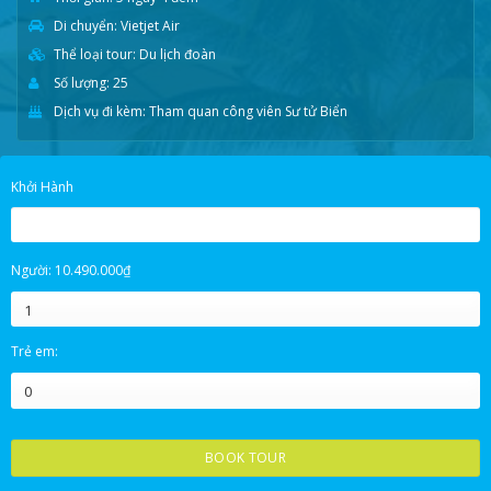
Di chuyển: Vietjet Air
Thể loại tour: Du lịch đoàn
Số lượng: 25
Dịch vụ đi kèm: Tham quan công viên Sư tử Biển
Khởi Hành
Giá
Giá
Người:
10.490.000
₫
gốc
hiện
là:
tại
T.HAI
T.BA
T.TƯ
T.NĂM
T.SÁU
T.BẢY
C.NHẬT
11.990.000₫.
là:
Trẻ em:
10.490.000₫.
27
28
29
30
31
1
2
3
4
5
6
7
8
9
10
11
12
13
14
15
16
BOOK TOUR
17
18
19
20
21
22
23