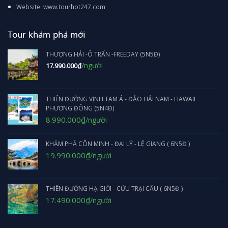
Website: www.tourhot247.com
Tour khám phá mới
THƯỢNG HẢI -Ô TRẤN -FREEDAY (5N5Đ)
/người
17.990.000
₫
THIÊN ĐƯỜNG VỊNH TAM Á - ĐẢO HẢI NAM - HAWAII
PHƯƠNG ĐÔNG (5N4Đ)
Giá
Giá
8.990.000
₫
/người
gốc
hiện
là:
tại
KHÁM PHÁ CÔN MINH - ĐẠI LÝ - LỆ GIANG ( 6N5Đ )
9.990.000₫.
là:
8.990.000₫.
Giá
Giá
19.990.000
₫
/người
gốc
hiện
là:
tại
20.990.000₫.
là:
THIÊN ĐƯỜNG HẠ GIỚI - CỬU TRẠI CÂU ( 6N5Đ )
19.990.000₫.
Giá
Giá
17.490.000
₫
/người
gốc
hiện
là:
tại
19.990.000₫.
là: