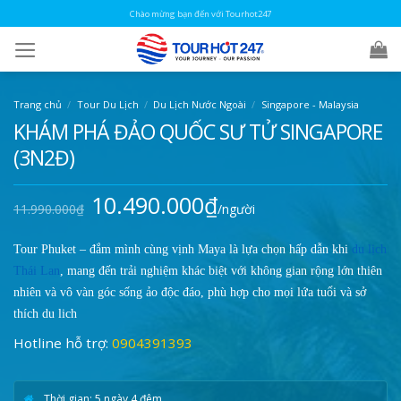
Skip
Chào mừng bạn đến với Tourhot247
to
content
Trang chủ
/
Tour Du Lịch
/
Du Lịch Nước Ngoài
/
Singapore - Malaysia
KHÁM PHÁ ĐẢO QUỐC SƯ TỬ SINGAPORE
(3N2Đ)
10.490.000
₫
Giá
Giá
11.990.000
₫
/người
gốc
hiện
là:
tại
11.990.000₫.
là:
10.490.000₫.
Tour Phuket – đắm mình cùng vịnh Maya là lựa chọn hấp dẫn khi
du lịch
Thái Lan
, mang đến trải nghiệm khác biệt với không gian rộng lớn thiên
nhiên và vô vàn góc sống ảo độc đáo, phù hợp cho mọi lứa tuổi và sở
thích du lịch
Hotline hỗ trợ:
0904391393
Thời gian: 5 ngày 4 đêm