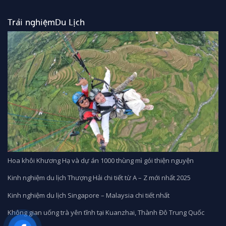
17.490.000₫.
Trải nghiệmDu Lịch
Hoa khôi Khương Hạ và dự án 1000 thùng mì gói thiện nguyện
Kinh nghiệm du lịch Thượng Hải chi tiết từ A – Z mới nhất 2025
Kinh nghiệm du lịch Singapore – Malaysia chi tiết nhất
Không gian uống trà yên tĩnh tại Kuanzhai, Thành Đô Trung Quốc