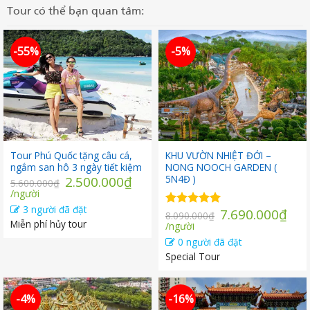
Tour có thể bạn quan tâm:
-55%
-5%
Tour Phú Quốc tặng câu cá,
KHU VƯỜN NHIỆT ĐỚI –
ngắm san hô 3 ngày tiết kiệm
NONG NOOCH GARDEN (
Giá
5N4Đ )
2.500.000
₫
5.600.000
₫
Giá
gốc
/người
hiện
là:
3 người đã đặt
Giá
7.690.000
₫
Được xếp
8.090.000
₫
tại
5.600.000₫.
Miễn phí hủy tour
Giá
gốc
hạng
/người
5.00
là:
5 sao
hiện
là:
0 người đã đặt
2.500.000₫.
tại
8.090.000₫.
Special Tour
là:
7.690.000₫.
-4%
-16%