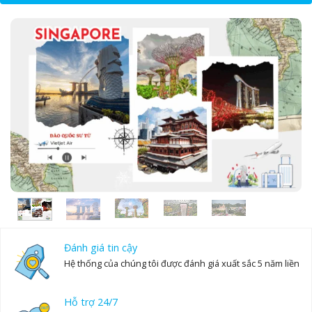
24
25
26
27
28
29
30
31
1
2
3
4
5
6
Đánh giá tin cậy
Hệ thống của chúng tôi được đánh giá xuất sắc 5 năm liền
Hỗ trợ 24/7