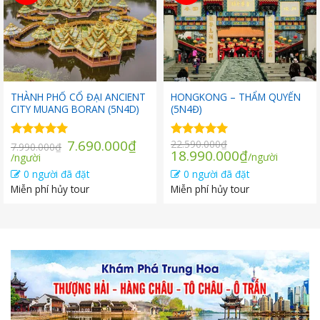
THÀNH PHỐ CỔ ĐẠI ANCIENT
HONGKONG – THẨM QUYẾN
CITY MUANG BORAN (5N4D)
(5N4Đ)
Giá
7.690.000
₫
22.590.000
₫
Được xếp
Được xếp
7.990.000
₫
Giá
Giá
18.990.000
₫
Giá
gốc
/người
hạng
/người
5.00
hạng
5.00
gốc
hiện
5 sao
5 sao
hiện
là:
0 người đã đặt
0 người đã đặt
là:
tại
tại
7.990.000₫.
Miễn phí hủy tour
Miễn phí hủy tour
22.590.000₫.
là:
là:
18.990.000
7.690.000₫.