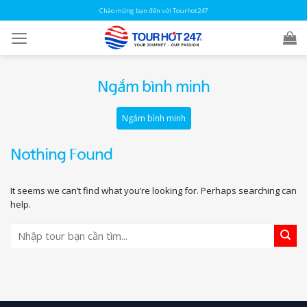
Skip
Chào mừng bạn đến với Tourhot247
to
content
Ngắm bình minh
Ngắm bình minh
Nothing Found
It seems we can’t find what you’re looking for. Perhaps searching can
help.