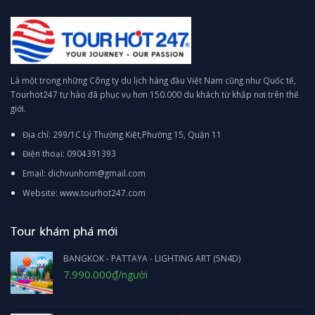
Là một trong những Công ty du lịch hàng đầu Việt Nam cũng như Quốc tế,
Tourhot247 tự hào đã phục vụ hơn 150.000 du khách từ khắp nơi trên thế
giới.
Địa chỉ: 299/1C Lý Thường Kiệt,Phường 15, Quận 11
Điện thoại: 0904391393
Email: dichvunhom@gmail.com
Website: www.tourhot247.com
Tour khám phá mới
BANGKOK - PATTAYA - LIGHTING ART (5N4D)
Giá
Giá
7.990.000
₫
/người
gốc
hiện
là:
tại
8.690.000₫.
là: