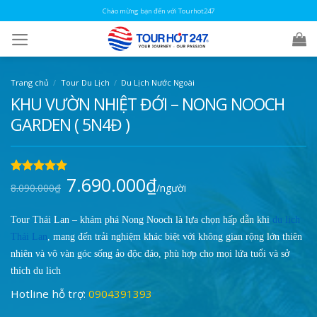
Skip
Chào mừng bạn đến với Tourhot247
to
content
Trang chủ
/
Tour Du Lịch
/
Du Lịch Nước Ngoài
KHU VƯỜN NHIỆT ĐỚI – NONG NOOCH
GARDEN ( 5N4Đ )
7.690.000
₫
Giá
Giá
5.00
1
trên 5
8.090.000
₫
/người
gốc
hiện
dựa trên
là:
tại
đánh giá
8.090.000₫.
là:
7.690.000₫.
Tour Thái Lan – khám phá Nong Nooch là lựa chọn hấp dẫn khi
du lịch
Thái Lan
, mang đến trải nghiệm khác biệt với không gian rộng lớn thiên
nhiên và vô vàn góc sống ảo độc đáo, phù hợp cho mọi lứa tuổi và sở
thích du lịch
Hotline hỗ trợ:
0904391393