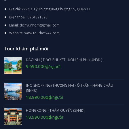
Địa chỉ: 299/1C Lý Thường Kiệt,Phường 15, Quận 11
Điện thoại: 0904391393
Email: dichvunhom@gmail.com
Website: www.tourhot247.com
Tour khám phá mới
ĐẢO NHIỆT ĐỚI PHUKET - KOH PHI PHI ( 4N3Đ )
Giá
Giá
9.690.000
₫
/người
gốc
hiện
là:
tại
10.990.000₫.
là:
9.690.000₫.
(NO SHOPPING) THƯỢNG HẢI - Ô TRẤN - HÀNG CHÂU
(5N4Đ)
Giá
Giá
18.990.000
₫
/người
gốc
hiện
là:
tại
HONGKONG - THẨM QUYẾN (5N4Đ)
19.990.000₫.
là:
18.990.000₫.
Giá
Giá
18.990.000
₫
/người
gốc
hiện
là:
tại