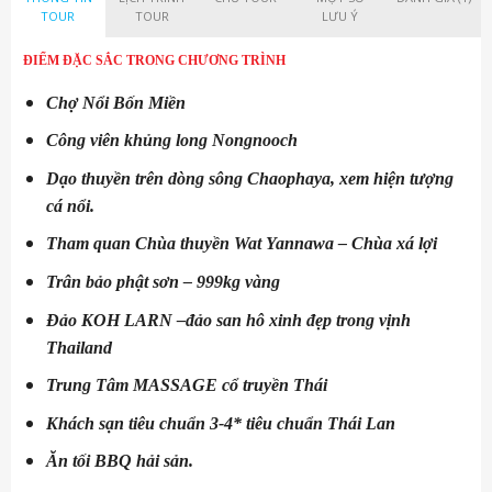
TOUR
TOUR
LƯU Ý
ĐIỂM ĐẶC SẮC TRONG CHƯƠNG TRÌNH
Chợ Nổi Bốn Miền
Công viên khủng long Nongnooch
Dạo thuyền trên dòng sông Chaophaya, xem hiện tượng
cá nổi.
Tham quan Chùa thuyền Wat Yannawa – Chùa xá lợi
Trân bảo phật sơn – 999kg vàng
Đảo KOH LARN –đảo san hô xinh đẹp trong vịnh
Thailand
Trung Tâm MASSAGE cổ truyền Thái
Khách sạn tiêu chuẩn 3-4* tiêu chuẩn Thái Lan
Ăn tối BBQ hải sản.