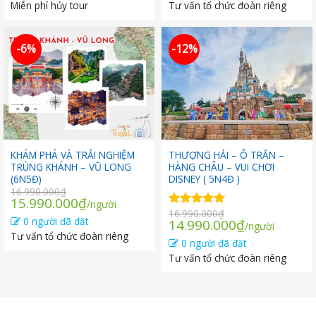
Miễn phí hủy tour
Tư vấn tổ chức đoàn riêng
22.590.000₫.
là:
16.990.000₫.
là:
18.990.000₫.
15.990.000
-6%
-12%
KHÁM PHÁ VÀ TRẢI NGHIỆM
THƯỢNG HẢI – Ô TRẤN –
TRÙNG KHÁNH – VŨ LONG
HÀNG CHÂU – VUI CHƠI
(6N5Đ)
DISNEY ( 5N4Đ )
16.990.000
₫
Giá
Giá
15.990.000
₫
/người
16.990.000
₫
gốc
hiện
Được xếp
0 người đã đặt
Giá
Giá
14.990.000
₫
/người
hạng
5.00
là:
tại
gốc
hiện
Tư vấn tổ chức đoàn riêng
5 sao
16.990.000₫.
là:
0 người đã đặt
là:
tại
15.990.000₫.
Tư vấn tổ chức đoàn riêng
16.990.000₫.
là:
14.990.000