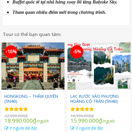
Buffet quốc tế tại nhà hàng xoay 86 tầng Baiyoke Sky.
Tham quan nhiều điểm mới trong chương trình.
Tour có thể bạn quan tâm:
-16%
-6%
HONGKONG – THẨM QUYẾN
LẠC BƯỚC VÀO PHƯỢNG
(5N4Đ)
HOÀNG CỔ TRẤN (5N4Đ)
22.590.000
₫
16.990.000
₫
Được xếp
Được xếp
Giá
Giá
Giá
Giá
18.990.000
₫
15.990.000
₫
/người
/người
hạng
5.00
hạng
5.00
gốc
hiện
gốc
hiện
5 sao
5 sao
0 người đã đặt
0 người đã đặt
là:
tại
là:
tại