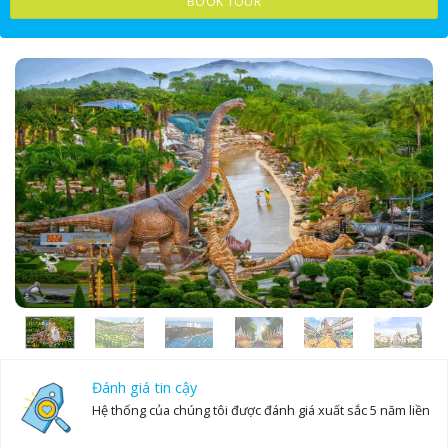
BOOK TOUR
17
18
19
20
21
22
23
24
25
26
27
28
29
30
31
1
2
3
4
5
6
Đánh giá tin cậy
Hệ thống của chúng tôi được đánh giá xuất sắc 5 năm liền