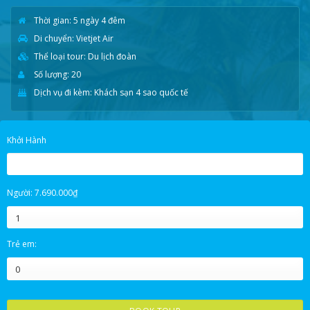
Thời gian: 5 ngày 4 đêm
Di chuyển: Vietjet Air
Thể loại tour: Du lịch đoàn
Số lượng: 20
Dịch vụ đi kèm: Khách sạn 4 sao quốc tế
Khởi Hành
Giá
Giá
Người:
7.690.000
₫
gốc
hiện
là:
tại
T.HAI
T.BA
T.TƯ
T.NĂM
T.SÁU
T.BẢY
C.NHẬT
8.090.000₫.
là:
Trẻ em:
7.690.000₫.
27
28
29
30
31
1
2
3
4
5
6
7
8
9
10
11
12
13
14
15
16