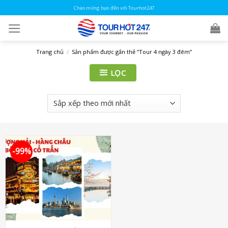
Skip
Chào mừng bạn đến với Tourhot247
to
content
Trang chủ
/
Sản phẩm được gắn thẻ “Tour 4 ngày 3 đêm”
LỌC
-99%