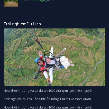
gốc
hiện
là:
tại
14.590.000₫.
là:
13.590.000₫.
Trải nghiệmDu Lịch
Hoa khôi Khương Hạ và dự án 1000 thùng mì gói thiện nguyện
Kinh nghiệm du lịch Bắc Kinh: Ăn uống, lưu trú và tham quan
Hoa khôi Khương Hạ và dự án 1000 thùng mì gói thiện nguyện