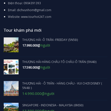
Điện thoại: 0904391393
Email: dichvunhom@gmail.com
Website: www.tourhot247.com
Tour khám phá mới
THƯỢNG HẢI -Ô TRẤN -FREEDAY (5N5Đ)
/người
17.990.000
₫
THƯỢNG HẢI-HÀNG CHÂU-TÔ CHÂU-Ô TRẤN (5N4Đ)
/người
17.590.000
₫
THƯỢNG HẢI - Ô TRẤN - HÀNG CHÂU - VUI CHƠI DISNEY (
5N4Đ )
Giá
Giá
14.990.000
₫
/người
gốc
hiện
là:
tại
SINGAPORE - INDONESIA - MALAYSIA (6N5Đ)
16.990.000₫.
là:
14.990.000₫.
Giá
Giá
13.590.000
₫
/người