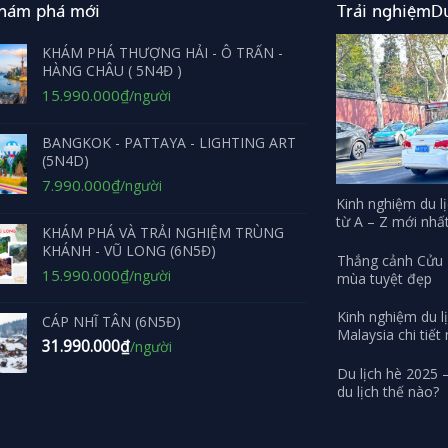
khám phá mới
Trải nghiệmDu
KHÁM PHÁ THƯỢNG HẢI - Ô TRẤN -
HÀNG CHÂU ( 5N4Đ )
Giá
Giá
15.990.000
₫
/người
gốc
hiện
là:
tại
BANGKOK - PATTAYA - LIGHTING ART
16.990.000₫.
là:
(5N4D)
15.990.000₫.
Giá
Giá
7.990.000
₫
/người
gốc
hiện
Kinh nghiệm du lị
từ A – Z mới nhấ
là:
tại
KHÁM PHÁ VÀ TRẢI NGHIỆM TRÙNG
8.690.000₫.
là:
KHÁNH - VŨ LONG (6N5Đ)
Thắng cảnh Cửu T
7.990.000₫.
Giá
Giá
15.990.000
₫
/người
mùa tuyệt đẹp
gốc
hiện
là:
tại
Kinh nghiệm du l
CÁP NHĨ TÂN (6N5Đ)
16.990.000₫.
là:
Malaysia chi tiết
31.990.000
₫
/người
15.990.000₫.
Du lịch hè 2025 –
du lịch thế nào?