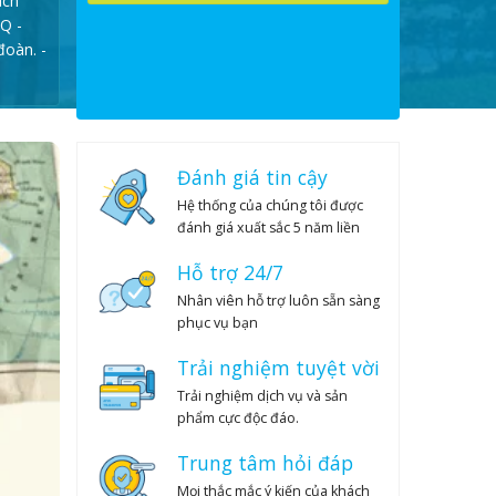
ách
24
25
26
27
28
29
30
Q -
đoàn. -
31
1
2
3
4
5
6
Đánh giá tin cậy
Hệ thống của chúng tôi được
đánh giá xuất sắc 5 năm liền
Hỗ trợ 24/7
Nhân viên hỗ trợ luôn sẵn sàng
phục vụ bạn
Trải nghiệm tuyệt vời
Trải nghiệm dịch vụ và sản
phẩm cực độc đáo.
Trung tâm hỏi đáp
Mọi thắc mắc ý kiến của khách