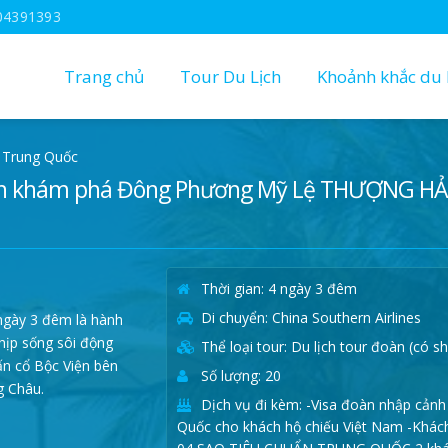
04391393
Trang chủ
Tour Du Lịch
Khoảnh khắc du l
Trung Quốc
ình khám phá Đông Phương Mỹ Lệ THƯỢNG HẢ
Thời gian: 4 ngày 3 đêm
Di chuyển: China Southern Airlines
ngày 3 đêm là hành
hịp sống sôi động
Thể loại tour: Du lịch tour đoàn (có s
ấn cổ Bộc Viện bên
Số lượng: 20
g Châu.
Dịch vụ đi kèm: -Visa đoàn nhập cảnh
Quốc cho khách hộ chiếu Việt Nam -Khác