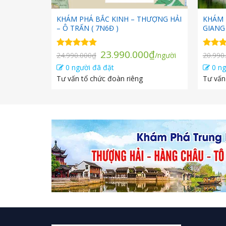
KHÁM PHÁ BẮC KINH – THƯỢNG HẢI
KHÁM 
– Ô TRẤN ( 7N6Đ )
GIANG 
Giá
Giá
23.990.000
₫
Được xếp
Được 
24.990.000
₫
/người
20.990
gốc
hiện
hạng
5.00
hạng
5
0 người đã đặt
0 ng
5 sao
5 sao
là:
tại
Tư vấn tổ chức đoàn riêng
Tư vấn
24.990.000₫.
là:
23.990.000₫.