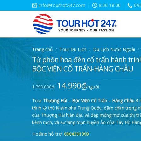
Skip
info@tourhot247.com
8:30-18:00
09
to
content
Trang chủ
/
Tour Du Lịch
/
Du Lịch Nước Ngoài
/
Từ phồn hoa đến cổ trấn hành tr
BỘC VIỆN CỔ TRẤN-HÀNG CHÂU
14.990
₫
Giá
Giá
1.790.000
₫
/người
gốc
hiện
là:
tại
1.790.000₫.
là:
Tour
Thượng Hải – Bộc Viện Cổ Trấn – Hàng Châu
4 
14.990₫.
trình kỳ thú khám phá Trung Quốc, đắm chìm trong n
của Thượng Hải hiện đại, vẻ đẹp mộng mơ của thị tr
kênh rạch, và sự lãng mạn huyền ảo của Tây Hồ Hàn
Hotline hỗ trợ:
0904391393