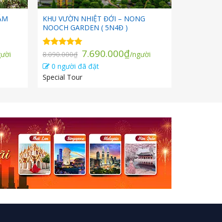
ÁM
KHU VƯỜN NHIỆT ĐỚI – NONG
NOOCH GARDEN ( 5N4Đ )
á
Giá
Giá
7.690.000
₫
Được xếp
gười
8.090.000
₫
/người
ện
gốc
hiện
hạng
5.00
0 người đã đặt
5 sao
i
là:
tại
Special Tour
8.090.000₫.
là:
990.000₫.
7.690.000₫.