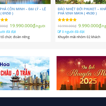
PHÁ CÔN MINH – ĐẠI LÝ – LỆ
ĐẢO NHIỆT ĐỚI PHUKET – KH
( 6N5Đ )
PHÁ VỊNH MAYA ( 4N3Đ )
Giá
Giá
Giá
Gi
19.990.000
₫
9.990.000
₫
xếp
Được xếp
.000
₫
/người
10.990.000
₫
/n
gốc
hiện
gốc
hi
.00
hạng
5.00
ười đã đặt
0 người đã đặt
5 sao
là:
tại
là:
tạ
 tổ chức đoàn riêng
Khuyến mãi nhóm 02 khách
20.990.000₫.
là:
10.990.000₫.
là:
19.990.000₫.
9.