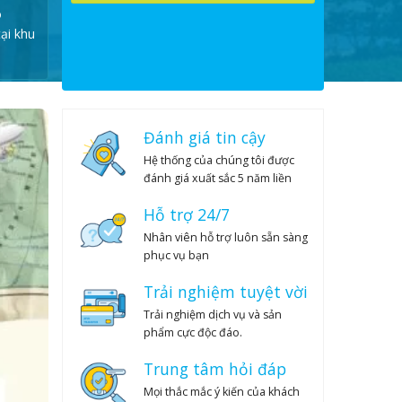
24
25
26
27
28
29
30
o
ại khu
31
1
2
3
4
5
6
Đánh giá tin cậy
Hệ thống của chúng tôi được
đánh giá xuất sắc 5 năm liền
Hỗ trợ 24/7
Nhân viên hỗ trợ luôn sẵn sàng
phục vụ bạn
Trải nghiệm tuyệt vời
Trải nghiệm dịch vụ và sản
phẩm cực độc đáo.
Trung tâm hỏi đáp
Mọi thắc mắc ý kiến của khách