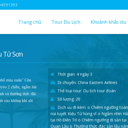
04391393
Trang chủ
Tour Du Lịch
Khoảnh khắc du l
u Tử Sơn
Thời gian: 4 ngày 3
phố mùa xuân” Côn
Di chuyển: China Eastern Airlines
treo 2 chiều, ngắm hải
Thể loại tour: Du lịch tour đoàn
ính và thưởng thức đặc
Số lượng: 20
ình vào không khí sôi
Dịch vụ đi kèm: o Chiêm ngưỡng toàn
ã – Bích Khê.
núi tuyết Kiệu Tử hùng vĩ o Ngắm nhìn Hả
tại Hồ Điền Trì o Chiêm ngưỡng di sản tại
Quan Lầu o Thưởng thức đặc sản lẩu nấ