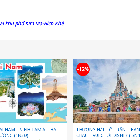
ại khu phố Kim Mã-Bích Khê
-12%
I NAM – VỊNH TAM Á – HẢI
THƯỢNG HẢI – Ô TRẤN – HÀ
ƯỜNG (4N3Đ)
CHÂU – VUI CHƠI DISNEY ( 5N4