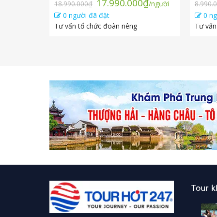
Giá
Giá
17.990.000
₫
18.990.000
₫
/người
8.990.
gốc
hiện
0 người đã đặt
0 ng
là:
tại
Tư vấn tổ chức đoàn riêng
Tư vấn
18.990.000₫.
là:
17.990.000₫.
Tour 