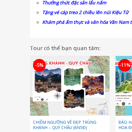
Thưởng thức đặc sản lẩu nấm
Tặng vé cáp treo 2 chiều lên núi Kiệu Tử
Khám phá ẩm thực và văn hóa Vân Nam t
Tour có thể bạn quan tâm:
-5%
-11%
CHIÊM NGƯỠNG VẺ ĐẸP TRÙNG
ĐẢO HẢ
KHÁNH – QUÝ CHÂU (6N5Đ)
HOA Đ