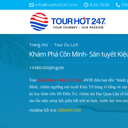
Skip
info@tourhot247.com
8:30-18:00
09
to
content
Trang chủ
/
Tour Du Lịch
Khám Phá Côn Minh- Săn tuyết Kiệ
14.680.000
₫
/người
Tour
Côn Minh – Kiệu Tử Sơn
4N3Đ đưa bạn đến “thành 
Minh, chiêm ngưỡng núi tuyết Kiệu Tử hùng vĩ bằng vé cáp 
âu bay lượn trên Hồ Điền Trì, chiêm bái Đại Quan Lầu cổ k
sản lẩu nấm nóng hổi giữa tiết trời se lạnh, trước khi hòa m
động, rực rỡ ánh đèn và văn hóa bản địa tại khu phố Kim M
Hotline hỗ trợ:
0904391393