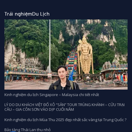
18.990.000₫.
Trải nghiệmDu Lịch
Kinh nghiệm du lịch Singapore – Malaysia chi tiết nhất
LÝ DO DU KHÁCH VIỆT ĐỔ XÔ “SĂN” TOUR TRÙNG KHÁNH – CỬU TRẠI
CÂU – GIA CÔN SƠN VÀO DỊP CUỐI NĂM
Kinh nghiệm du lịch Mùa Thu 2025 đẹp nhất sắc vàng tại Trung Quốc ?
Bảo tàng Thái Lan thu nhỏ