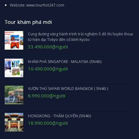
Website: www.tourhot247.com
Tour khám phá mới
Cung đường vàng hành trình trải nghiệm 5 đô thị huyền thoại
từ hiện đại Tokyo đến cổ kính Kyoto
Giá
Giá
33.490.000
₫
/người
gốc
hiện
là:
tại
KHÁM PHÁ SINGAPORE - MALAYSIA (5N4Đ)
34.990.000₫.
là:
33.490.000₫.
Giá
Giá
10.490.000
₫
/người
gốc
hiện
là:
tại
11.990.000₫.
là:
VƯỜN THÚ SAFARI WORLD BANGKOK ( 5N4Đ )
10.490.000₫.
Giá
Giá
8.990.000
₫
/người
gốc
hiện
là:
tại
9.490.000₫.
là:
HONGKONG - THẨM QUYẾN (5N4Đ)
8.990.000₫.
Giá
Giá
18.990.000
₫
/người
gốc
hiện
là:
tại
22.590.000₫.
là: