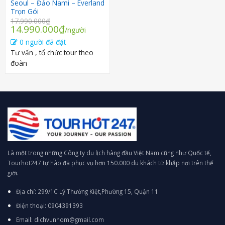
Seoul – Đảo Nami – Everland
Trọn Gói
17.990.000
₫
Giá
Giá
14.990.000
₫
/người
gốc
hiện
0 người đã đặt
là:
tại
Tư vấn , tổ chức tour theo
17.990.000₫.
là:
đoàn
14.990.000₫.
Là một trong những Công ty du lịch hàng đầu Việt Nam cũng như Quốc tế,
Tourhot247 tự hào đã phục vụ hơn 150.000 du khách từ khắp nơi trên thế
giới.
Địa chỉ: 299/1C Lý Thường Kiệt,Phường 15, Quận 11
Điện thoại: 0904391393
Email: dichvunhom@gmail.com