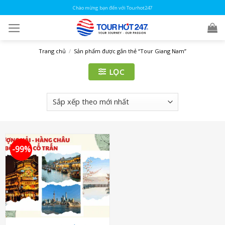
Skip
Chào mừng bạn đến với Tourhot247
to
content
Trang chủ
/
Sản phẩm được gắn thẻ “Tour Giang Nam”
LỌC
-99%