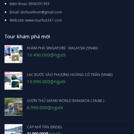
Điện thoại: 0904391393
Email: dichvunhom@gmail.com
Website: www.tourhot247.com
Tour khám phá mới
KHÁM PHÁ SINGAPORE - MALAYSIA (5N4Đ)
Giá
Giá
10.490.000
₫
/người
gốc
hiện
là:
tại
11.990.000₫.
là:
10.490.000₫.
LẠC BƯỚC VÀO PHƯỢNG HOÀNG CỔ TRẤN (5N4Đ)
Giá
Giá
15.990.000
₫
/người
gốc
hiện
là:
tại
16.990.000₫.
là:
VƯỜN THÚ SAFARI WORLD BANGKOK ( 5N4Đ )
15.990.000₫.
Giá
Giá
8.990.000
₫
/người
gốc
hiện
là:
tại
9.490.000₫.
là:
CÁP NHĨ TÂN (6N5Đ)
8.990.000₫.
/người
31.990.000
₫