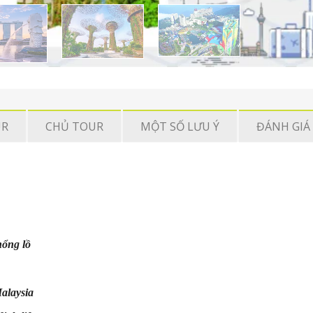
UR
CHỦ TOUR
MỘT SỐ LƯU Ý
ĐÁNH GIÁ 
hổng lồ
alaysia