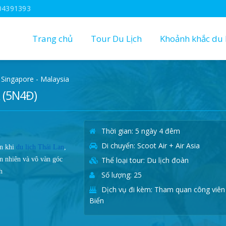
04391393
Trang chủ
Tour Du Lịch
Khoảnh khắc du l
Singapore - Malaysia
 (5N4Đ)
Thời gian: 5 ngày 4 đêm
Di chuyển: Scoot Air + Air Asia
ẫn khi
du lịch Thái Lan
,
ên nhiên và vô vàn góc
Thể loại tour: Du lịch đoàn
h
Số lượng: 25
Dịch vụ đi kèm: Tham quan công viên
Biển