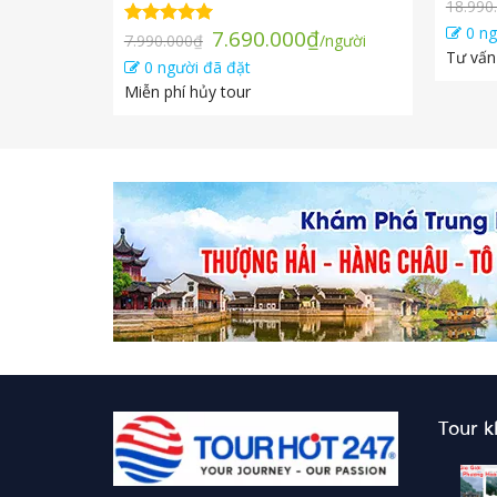
18.990
0 ng
Giá
Giá
7.690.000
₫
Được xếp
7.990.000
₫
/người
gốc
hiện
hạng
5.00
Tư vấn
0 người đã đặt
5 sao
là:
tại
Miễn phí hủy tour
7.990.000₫.
là:
7.690.000₫.
Tour 