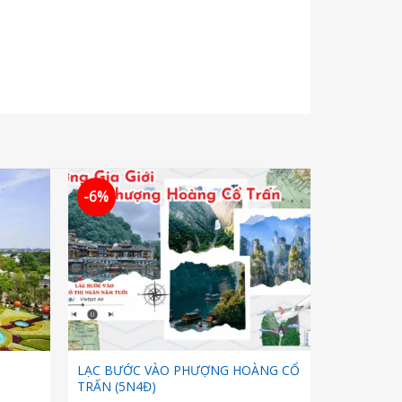
-6%
LẠC BƯỚC VÀO PHƯỢNG HOÀNG CỔ
TRẤN (5N4Đ)