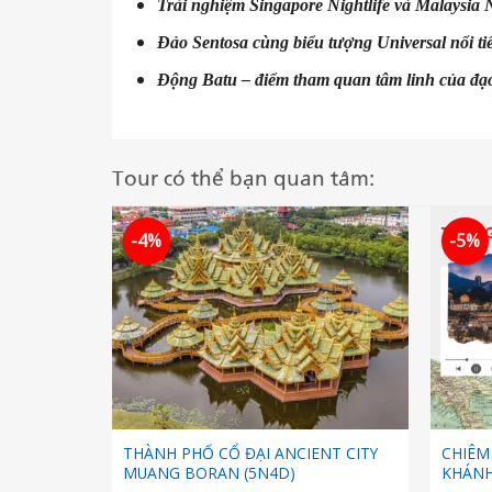
Trải nghiệm Singapore Nightlife và Malaysia N
Đảo Sentosa cùng biểu tượng Universal nổi ti
Động Batu – điểm tham quan tâm linh của đạ
Tour có thể bạn quan tâm:
-4%
-5%
THÀNH PHỐ CỔ ĐẠI ANCIENT CITY
CHIÊM
MUANG BORAN (5N4D)
KHÁNH