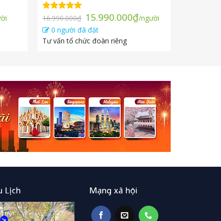
Giá
Giá
15.990.000
₫
Được xếp
ời
16.990.000
₫
/người
ện
gốc
hiện
hạng
5.00
0 người đã đặt
5 sao
là:
tại
Tư vấn tổ chức đoàn riêng
16.990.000₫.
là:
90.000₫.
15.990.000₫.
 Lịch
Mạng xã hội