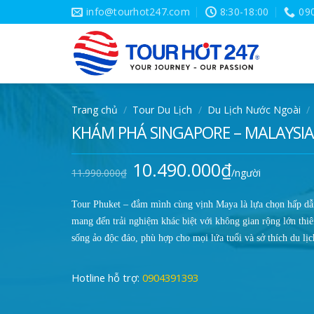
Skip
info@tourhot247.com
8:30-18:00
09
to
content
Trang chủ
/
Tour Du Lịch
/
Du Lịch Nước Ngoài
/
KHÁM PHÁ SINGAPORE – MALAYSIA
10.490.000
₫
Giá
Giá
11.990.000
₫
/người
gốc
hiện
là:
tại
11.990.000₫.
là:
10.490.000₫.
Tour Phuket – đắm mình cùng vịnh Maya là lựa chọn hấp d
mang đến trải nghiệm khác biệt với không gian rộng lớn thi
sống ảo độc đáo, phù hợp cho mọi lứa tuổi và sở thích du lịc
Hotline hỗ trợ:
0904391393