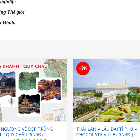
ightlife
ếng Thế giới
o Hindu
-6%
 NGƯỠNG VẺ ĐẸP TRÙNG
THÁI LAN – LÂU ĐÀI TỈ PHÚ –
 – QUÝ CHÂU (6N5Đ)
CHOCOLATE VILLE ( 5N4Đ )