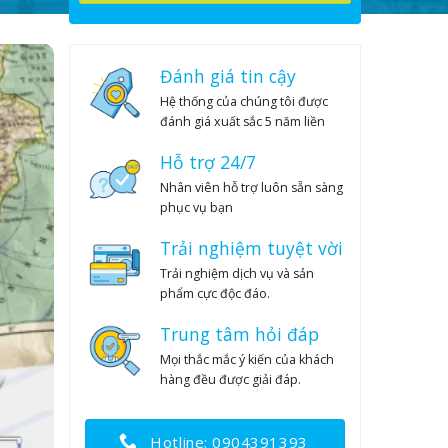
24
25
26
27
28
29
30
31
1
2
3
4
5
6
Đánh giá tin cậy
Hệ thống của chúng tôi được
đánh giá xuất sắc 5 năm liền
Hỗ trợ 24/7
Nhân viên hỗ trợ luôn sẵn sàng
phục vụ bạn
Trải nghiệm tuyệt vời
Trải nghiệm dịch vụ và sản
phẩm cực độc đáo.
Trung tâm hỏi đáp
Mọi thắc mắc ý kiến của khách
hàng đều được giải đáp.
Hotline: 0904391393