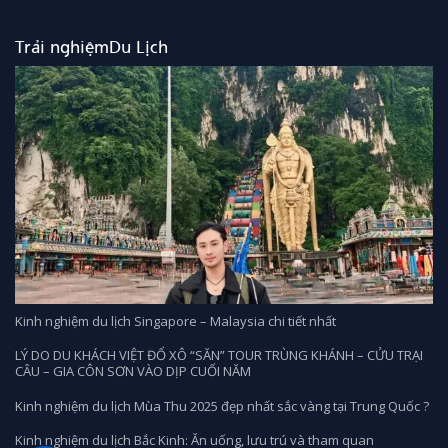
10.490.000₫.
Trải nghiệmDu Lịch
Kinh nghiệm du lịch Singapore – Malaysia chi tiết nhất
LÝ DO DU KHÁCH VIỆT ĐỔ XÔ “SĂN” TOUR TRÙNG KHÁNH – CỬU TRẠI
CÂU – GIA CÔN SƠN VÀO DỊP CUỐI NĂM
Kinh nghiệm du lịch Mùa Thu 2025 đẹp nhất sắc vàng tại Trung Quốc ?
Kinh nghiệm du lịch Bắc Kinh: Ăn uống, lưu trú và tham quan