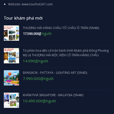
Website: www.tourhot247.com
Tour khám phá mới
THƯỢNG HẢI-HÀNG CHÂU-TÔ CHÂU-Ô TRẤN (5N4Đ)
/người
17.590.000
₫
Từ phồn hoa đến cổ trấn hành trình khám phá Đông Phương
Mỹ Lệ THƯỢNG HẢI-BỘC VIỆN CỔ TRẤN-HÀNG CHÂU
Giá
Giá
14.990
₫
/người
gốc
hiện
là:
tại
BANGKOK - PATTAYA - LIGHTING ART (5N4D)
1.790.000₫.
là:
14.990₫.
Giá
Giá
7.990.000
₫
/người
gốc
hiện
là:
tại
8.690.000₫.
là:
KHÁM PHÁ SINGAPORE - MALAYSIA (5N4Đ)
7.990.000₫.
Giá
Giá
10.490.000
₫
/người
gốc
hiện
là:
tại
11.990.000₫.
là: