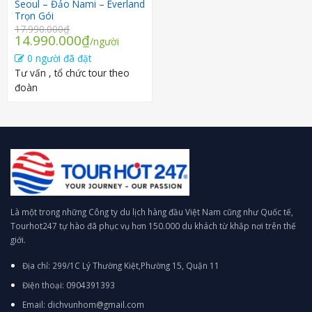
Seoul – Đảo Nami – Everland
Trọn Gói
17.990.000
₫
Giá
Giá
14.990.000
₫
/người
gốc
hiện
0 người đã đặt
là:
tại
Tư vấn , tổ chức tour theo
17.990.000₫.
là:
đoàn
14.990.000₫.
Là một trong những Công ty du lịch hàng đầu Việt Nam cũng như Quốc tế,
Tourhot247 tự hào đã phục vụ hơn 150.000 du khách từ khắp nơi trên thế
giới.
Địa chỉ: 299/1C Lý Thường Kiệt,Phường 15, Quận 11
Điện thoại: 0904391393
Email: dichvunhom@gmail.com