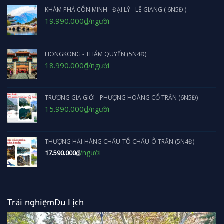
KHÁM PHÁ CÔN MINH - ĐẠI LÝ - LỆ GIANG ( 6N5Đ )
Giá
Giá
19.990.000
₫
/người
gốc
hiện
là:
tại
20.990.000₫.
là:
19.990.000₫.
HONGKONG - THẨM QUYẾN (5N4Đ)
Giá
Giá
18.990.000
₫
/người
gốc
hiện
là:
tại
22.590.000₫.
là:
TRƯƠNG GIA GIỚI - PHƯỢNG HOÀNG CỔ TRẤN (6N5Đ)
18.990.000₫.
Giá
Giá
15.990.000
₫
/người
gốc
hiện
là:
tại
17.990.000₫.
là:
THƯỢNG HẢI-HÀNG CHÂU-TÔ CHÂU-Ô TRẤN (5N4Đ)
15.990.000₫.
/người
17.590.000
₫
Trải nghiệmDu Lịch