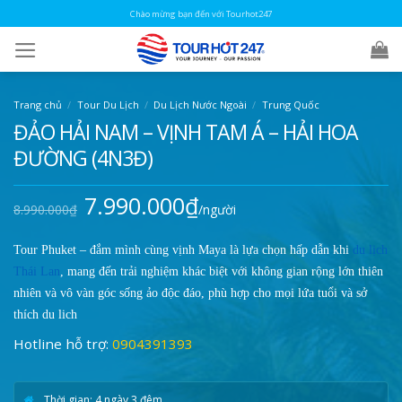
Skip
Chào mừng bạn đến với Tourhot247
to
content
Trang chủ
/
Tour Du Lịch
/
Du Lịch Nước Ngoài
/
Trung Quốc
ĐẢO HẢI NAM – VỊNH TAM Á – HẢI HOA
ĐƯỜNG (4N3Đ)
7.990.000
₫
Giá
Giá
8.990.000
₫
/người
gốc
hiện
là:
tại
8.990.000₫.
là:
7.990.000₫.
Tour Phuket – đắm mình cùng vịnh Maya là lựa chọn hấp dẫn khi
du lịch
Thái Lan
, mang đến trải nghiệm khác biệt với không gian rộng lớn thiên
nhiên và vô vàn góc sống ảo độc đáo, phù hợp cho mọi lứa tuổi và sở
thích du lịch
Hotline hỗ trợ:
0904391393
Thời gian: 4 ngày 3 đêm