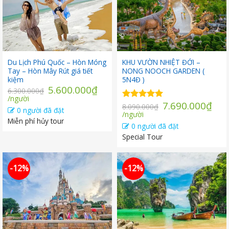
Du Lịch Phú Quốc – Hòn Móng
KHU VƯỜN NHIỆT ĐỚI –
Tay – Hòn Mây Rút giá tiết
NONG NOOCH GARDEN (
kiệm
5N4Đ )
Giá
5.600.000
₫
6.300.000
₫
Giá
gốc
/người
Giá
7.690.000
₫
Được xếp
8.090.000
₫
hiện
là:
0 người đã đặt
Giá
gốc
hạng
/người
5.00
tại
6.300.000₫.
Miễn phí hủy tour
5 sao
hiện
là:
0 người đã đặt
là:
tại
8.090.000₫.
5.600.000₫.
Special Tour
là:
7.690.000₫.
-12%
-12%