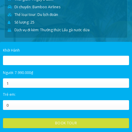
Di chuyển: Bamboo Airlines
Thể loại tour: Du lịch đoàn
Số lượng: 25
Dịch vụ đi kèm: Thưởng thức Lẩu gà nước dừa
Khởi Hành
Giá
Giá
Người:
7.990.000
₫
gốc
hiện
là:
tại
T.HAI
T.BA
T.TƯ
T.NĂM
T.SÁU
T.BẢY
C.NHẬT
8.990.000₫.
là:
Trẻ em:
7.990.000₫.
27
28
29
30
31
1
2
3
4
5
6
7
8
9
10
11
12
13
14
15
16
BOOK TOUR
17
18
19
20
21
22
23