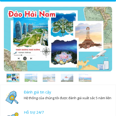
24
25
26
27
28
29
30
31
1
2
3
4
5
6
Đánh giá tin cậy
Hệ thống của chúng tôi được đánh giá xuất sắc 5 năm liền
Hỗ trợ 24/7