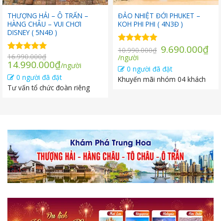
THƯỢNG HẢI – Ô TRẤN –
ĐẢO NHIỆT ĐỚI PHUKET –
HÀNG CHÂU – VUI CHƠI
KOH PHI PHI ( 4N3Đ )
DISNEY ( 5N4Đ )
Giá
9.690.000
₫
Được xếp
10.990.000
₫
16.990.000
₫
Giá
gốc
hạng
/người
5.00
Được xếp
Giá
Giá
14.990.000
₫
/người
5 sao
hạng
5.00
hiện
là:
0 người đã đặt
gốc
hiện
5 sao
tại
10.990.000₫.
0 người đã đặt
Khuyến mãi nhóm 04 khách
là:
tại
là:
Tư vấn tổ chức đoàn riêng
16.990.000₫.
là:
9.690.000₫.
14.990.000₫.