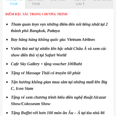
TOUR
TOUR
LƯU Ý
ĐIỂM ĐẶC SẮC TRONG CHƯƠNG TRÌNH
T
ham quan trọn vẹn những điểm đến nổi tiếng nhất tại 2
thành phố Bangkok, Pattaya
Bay hãng hàng không quốc gia: Vietnam Airlines
V
ườn thú mở tự nhiên lớn bậc nhất Châu Á và xem các
show diễn thú vị tại Safari World
Cafe Sky Gallery + tặng voucher 100Baht
Tặng vé Massage Thái cổ truyền 60 phút
Tận hưởng không gian mua sắm tại những mall lớn Big
C, Icon Siam
Tặng vé xem chương trình biểu diễn nghệ thuật Alcazar
Show/Colosseum Show
Tặng
Buffet với hơn 100 món ăn Âu – Á tại tòa nhà 86