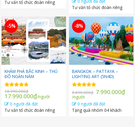
0 người đã đặt
Tư vấn tổ chức đoàn riêng
là:
tại
17.990.000₫.
là:
Tư vấn tổ chức đoàn riêng
16.990.000₫.
là:
15.990.000₫.
15.990.000
-5%
-8%
KHÁM PHÁ BẮC KINH – THỦ
BANGKOK – PATTAYA –
ĐÔ NGÀN NĂM
LIGHTING ART (5N4D)
Giá
7.990.000
₫
18.990.000
₫
Được xếp
Được xếp
8.690.000
₫
Giá
Giá
17.990.000
₫
Giá
gốc
/người
hạng
5.00
hạng
/người
5.00
gốc
hiện
5 sao
5 sao
hiện
là:
0 người đã đặt
0 người đã đặt
là:
tại
tại
8.690.000₫.
Tư vấn tổ chức đoàn riêng
Tặng quà nhóm 04 khách
18.990.000₫.
là:
là:
17.990.000₫.
7.990.000₫.