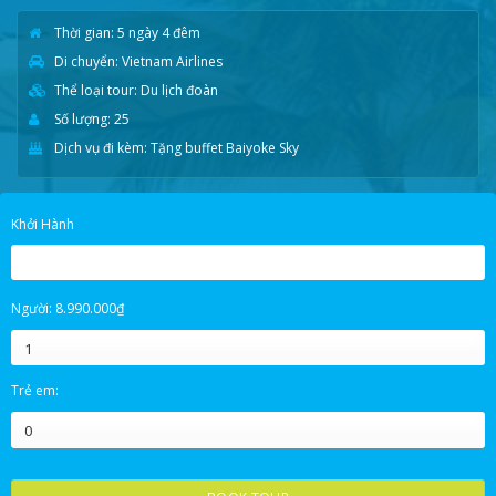
Thời gian: 5 ngày 4 đêm
Di chuyển: Vietnam Airlines
Thể loại tour: Du lịch đoàn
Số lượng: 25
Dịch vụ đi kèm: Tặng buffet Baiyoke Sky
Khởi Hành
Giá
Giá
Người:
8.990.000
₫
gốc
hiện
là:
tại
T.HAI
T.BA
T.TƯ
T.NĂM
T.SÁU
T.BẢY
C.NHẬT
9.490.000₫.
là:
Trẻ em:
8.990.000₫.
27
28
29
30
31
1
2
3
4
5
6
7
8
9
10
11
12
13
14
15
16