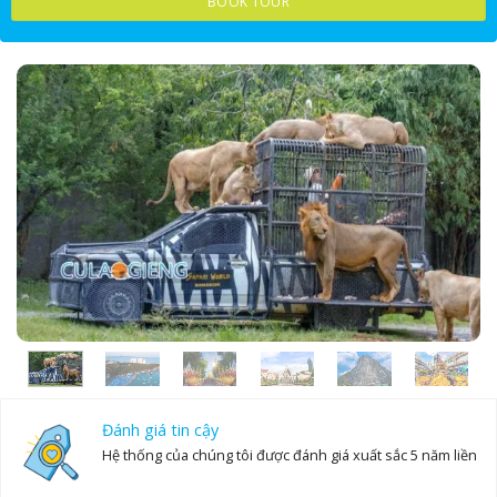
BOOK TOUR
17
18
19
20
21
22
23
24
25
26
27
28
29
30
31
1
2
3
4
5
6
Đánh giá tin cậy
Hệ thống của chúng tôi được đánh giá xuất sắc 5 năm liền