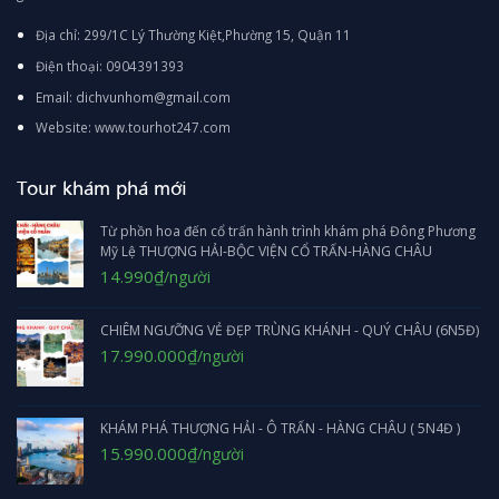
Địa chỉ: 299/1C Lý Thường Kiệt,Phường 15, Quận 11
Điện thoại: 0904391393
Email: dichvunhom@gmail.com
Website: www.tourhot247.com
Tour khám phá mới
Từ phồn hoa đến cổ trấn hành trình khám phá Đông Phương
Mỹ Lệ THƯỢNG HẢI-BỘC VIỆN CỔ TRẤN-HÀNG CHÂU
Giá
Giá
14.990
₫
/người
gốc
hiện
là:
tại
CHIÊM NGƯỠNG VẺ ĐẸP TRÙNG KHÁNH - QUÝ CHÂU (6N5Đ)
1.790.000₫.
là:
14.990₫.
Giá
Giá
17.990.000
₫
/người
gốc
hiện
là:
tại
18.990.000₫.
là:
KHÁM PHÁ THƯỢNG HẢI - Ô TRẤN - HÀNG CHÂU ( 5N4Đ )
17.990.000₫.
Giá
Giá
15.990.000
₫
/người
gốc
hiện
là:
tại