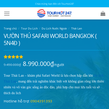
Skip
Chào mừng bạn đến với Tourhot247
to
content
Trang chủ
/
Tour Du Lịch
/
Du Lịch Nước Ngoài
/
Thái Lan
VƯỜN THÚ SAFARI WORLD BANGKOK (
5N4Đ )
8.990.000
₫
Giá
Giá
5.00
1
trên 5
9.490.000
₫
/người
gốc
hiện
dựa trên
là:
tại
đánh giá
9.490.000₫.
là:
8.990.000₫.
Tour Thái Lan – khám phá Safari World là lựa chọn hấp dẫn khi
du lịch
Thái Lan
, mang đến trải nghiệm khác biệt với không gian rộng lớn thiên
nhiên và vô vàn góc sống ảo độc đáo, phù hợp cho mọi lứa tuổi và sở
thích du lịch
Hotline hỗ trợ:
0904391393