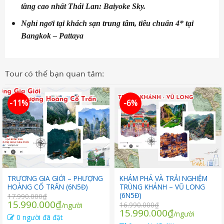
tầng cao nhất Thái Lan: Baiyoke Sky.
Nghỉ ngơi tại khách sạn trung tâm, tiêu chuẩn 4* tại
Bangkok – Pattaya
Tour có thể bạn quan tâm:
-11%
-6%
TRƯƠNG GIA GIỚI – PHƯỢNG
KHÁM PHÁ VÀ TRẢI NGHIỆM
HOÀNG CỔ TRẤN (6N5Đ)
TRÙNG KHÁNH – VŨ LONG
(6N5Đ)
17.990.000
₫
Giá
Giá
15.990.000
₫
16.990.000
₫
/người
Giá
Giá
15.990.000
₫
gốc
hiện
/người
0 người đã đặt
gốc
hiện
là:
tại