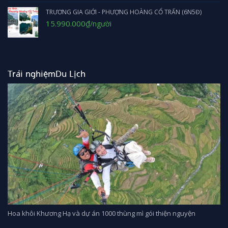
16.990.000₫.
là:
TRƯƠNG GIA GIỚI - PHƯỢNG HOÀNG CỔ TRẤN (6N5Đ)
15.990.000₫.
Giá
Giá
15.990.000
₫
/người
gốc
hiện
là:
tại
17.990.000₫.
là:
15.990.000₫.
Trải nghiệmDu Lịch
Hoa khôi Khương Hạ và dự án 1000 thùng mì gói thiện nguyện