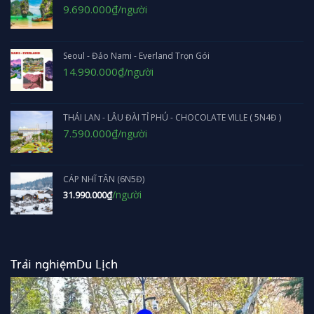
Giá
Giá
9.690.000
₫
/người
gốc
hiện
là:
tại
10.990.000₫.
là:
9.690.000₫.
Seoul - Đảo Nami - Everland Trọn Gói
Giá
Giá
14.990.000
₫
/người
gốc
hiện
là:
tại
17.990.000₫.
là:
THÁI LAN - LÂU ĐÀI TỈ PHÚ - CHOCOLATE VILLE ( 5N4Đ )
14.990.000₫.
Giá
Giá
7.590.000
₫
/người
gốc
hiện
là:
tại
8.090.000₫.
là:
CÁP NHĨ TÂN (6N5Đ)
7.590.000₫.
/người
31.990.000
₫
Trải nghiệmDu Lịch