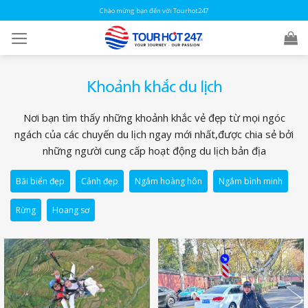
Skip
Chào mừng bạn đến với Tourhot247
to
content
Khoảnh khắc du lịch
Nơi bạn tìm thấy những khoảnh khắc vẻ đẹp từ mọi ngóc
ngách của các chuyến du lịch ngay mới nhất,được chia sẻ bởi
những người cung cấp hoạt động du lịch bản địa
Bãi biển đẹp
Cảnh đẹp
Ngắm hoàng hôn
Ngắm bình minh
Rừng
Hoang sơ