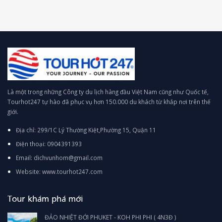
Là một trong những Công ty du lịch hàng đầu Việt Nam cũng như Quốc tế,
Tourhot247 tự hào đã phục vụ hơn 150.000 du khách từ khắp nơi trên thế
giới.
Địa chỉ: 299/1C Lý Thường Kiệt,Phường 15, Quận 11
Điện thoại: 0904391393
Email: dichvunhom@gmail.com
Website: www.tourhot247.com
Tour khám phá mới
ĐẢO NHIỆT ĐỚI PHUKET - KOH PHI PHI ( 4N3Đ )