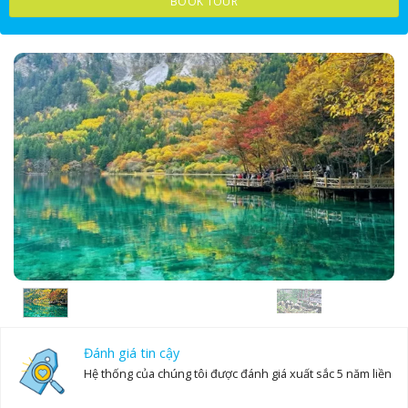
BOOK TOUR
17
18
19
20
21
22
23
24
25
26
27
28
29
30
31
1
2
3
4
5
6
Đánh giá tin cậy
Hệ thống của chúng tôi được đánh giá xuất sắc 5 năm liền