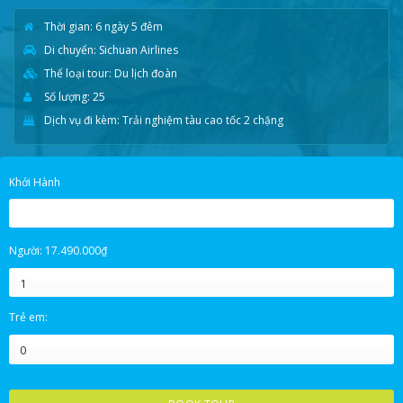
Thời gian: 6 ngày 5 đêm
Di chuyển: Sichuan Airlines
Thể loại tour: Du lịch đoàn
Số lượng: 25
Dịch vụ đi kèm: Trải nghiệm tàu cao tốc 2 chặng
Khởi Hành
Giá
Giá
Người:
17.490.000
₫
gốc
hiện
là:
tại
T.HAI
T.BA
T.TƯ
T.NĂM
T.SÁU
T.BẢY
C.NHẬT
19.990.000₫.
là:
Trẻ em:
17.490.000₫.
27
28
29
30
31
1
2
3
4
5
6
7
8
9
10
11
12
13
14
15
16