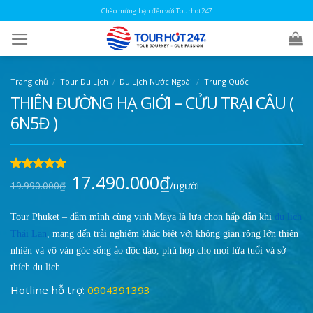
Skip
Chào mừng bạn đến với Tourhot247
to
content
Trang chủ
/
Tour Du Lịch
/
Du Lịch Nước Ngoài
/
Trung Quốc
THIÊN ĐƯỜNG HẠ GIỚI – CỬU TRẠI CÂU (
6N5Đ )
17.490.000
₫
Giá
Giá
5.00
1
trên 5
19.990.000
₫
/người
gốc
hiện
dựa trên
là:
tại
đánh giá
19.990.000₫.
là:
17.490.000₫.
Tour Phuket – đắm mình cùng vịnh Maya là lựa chọn hấp dẫn khi
du lịch
Thái Lan
, mang đến trải nghiệm khác biệt với không gian rộng lớn thiên
nhiên và vô vàn góc sống ảo độc đáo, phù hợp cho mọi lứa tuổi và sở
thích du lịch
Hotline hỗ trợ:
0904391393