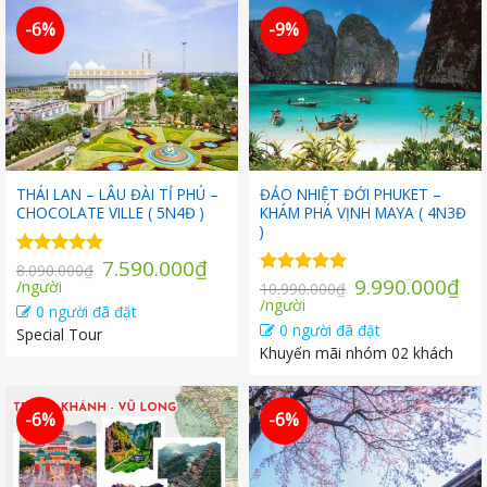
-6%
-9%
THÁI LAN – LÂU ĐÀI TỈ PHÚ –
ĐẢO NHIỆT ĐỚI PHUKET –
CHOCOLATE VILLE ( 5N4Đ )
KHÁM PHÁ VỊNH MAYA ( 4N3Đ
)
Giá
7.590.000
₫
Được xếp
8.090.000
₫
Giá
9.990.000
₫
Giá
gốc
hạng
/người
5.00
Được xếp
10.990.000
₫
Giá
gốc
5 sao
hiện
là:
hạng
/người
5.00
0 người đã đặt
5 sao
hiện
là:
tại
8.090.000₫.
0 người đã đặt
Special Tour
tại
10.990.000₫.
là:
Khuyến mãi nhóm 02 khách
là:
7.590.000₫.
9.990.000₫.
-6%
-6%