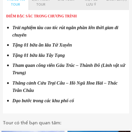
TOUR
TOUR
LƯU Ý
ĐIỂM ĐẶC SẮC TRONG CHƯƠNG TRÌNH
Trải nghiệm tàu cao tốc rút ngắn phần lớn thời gian di
chuyển
Tặng 01 bữa ăn lẩu Tứ Xuyên
Tặng 01 bữa lẩu Tây Tạng
Tham quan công viên Gấu Trúc – Thành Đô
(Linh vật xứ
Trung)
Thắng cảnh Cửu Trại Câu – Hồ Ngũ Hoa Hải – Thác
Trân Châu
Dạo bước trong các khu phố cổ
Tour có thể bạn quan tâm: