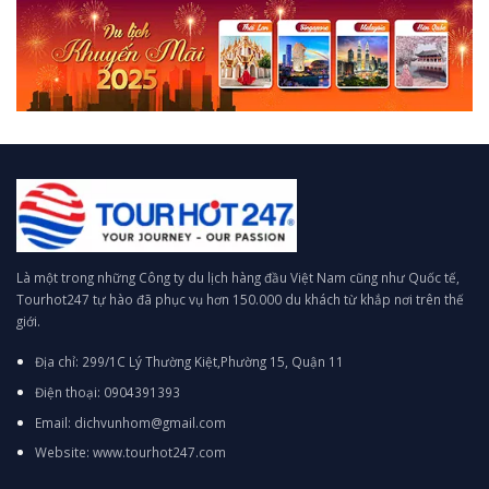
Là một trong những Công ty du lịch hàng đầu Việt Nam cũng như Quốc tế,
Tourhot247 tự hào đã phục vụ hơn 150.000 du khách từ khắp nơi trên thế
giới.
Địa chỉ: 299/1C Lý Thường Kiệt,Phường 15, Quận 11
Điện thoại: 0904391393
Email: dichvunhom@gmail.com
Website: www.tourhot247.com