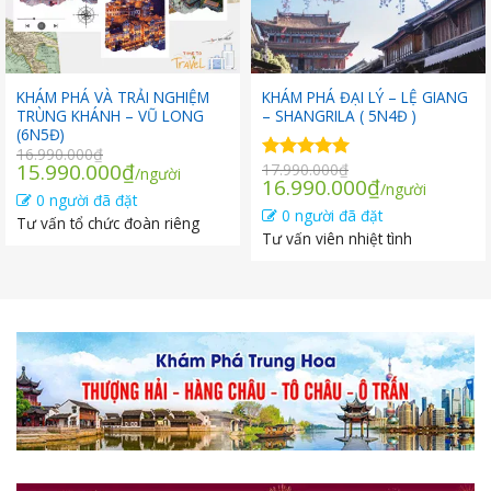
KHÁM PHÁ VÀ TRẢI NGHIỆM
KHÁM PHÁ ĐẠI LÝ – LỆ GIANG
TRÙNG KHÁNH – VŨ LONG
– SHANGRILA ( 5N4Đ )
(6N5Đ)
16.990.000
₫
Giá
Giá
15.990.000
₫
17.990.000
₫
Được xếp
/người
Giá
Giá
16.990.000
₫
gốc
hiện
/người
hạng
5.00
0 người đã đặt
gốc
hiện
5 sao
là:
tại
0 người đã đặt
Tư vấn tổ chức đoàn riêng
là:
tại
16.990.000₫.
là:
Tư vấn viên nhiệt tình
17.990.000₫.
là:
15.990.000₫.
16.990.000