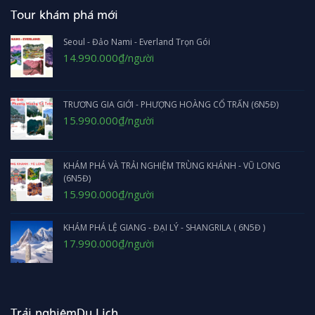
Tour khám phá mới
Seoul - Đảo Nami - Everland Trọn Gói
Giá
Giá
14.990.000
₫
/người
gốc
hiện
là:
tại
17.990.000₫.
là:
14.990.000₫.
TRƯƠNG GIA GIỚI - PHƯỢNG HOÀNG CỔ TRẤN (6N5Đ)
Giá
Giá
15.990.000
₫
/người
gốc
hiện
là:
tại
17.990.000₫.
là:
KHÁM PHÁ VÀ TRẢI NGHIỆM TRÙNG KHÁNH - VŨ LONG
15.990.000₫.
(6N5Đ)
Giá
Giá
15.990.000
₫
/người
gốc
hiện
là:
tại
KHÁM PHÁ LỆ GIANG - ĐẠI LÝ - SHANGRILA ( 6N5Đ )
16.990.000₫.
là:
15.990.000₫.
Giá
Giá
17.990.000
₫
/người
gốc
hiện
là:
tại
19.990.000₫.
là:
17.990.000₫.
Trải nghiệmDu Lịch