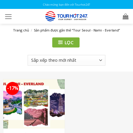
Skip
Chào mừng bạn đến với Tourhot247
to
content
Trang chủ
/
Sản phẩm được gắn thẻ “Tour Seoul - Nami - Everland”
LỌC
-17%