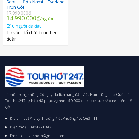
Seoul – Đảo Nami – Everland
Trọn Gói
17.990.000
₫
Giá
Giá
14.990.000
₫
/người
gốc
hiện
0 người đã đặt
là:
tại
Tư vấn , tổ chức tour theo
17.990.000₫.
là:
đoàn
14.990.000₫.
Là một trong những Công ty du lịch hàng đầu Việt Nam cũng như Quốc tế,
Tourhot247 tự hào đã phục vụ hơn 150.000 du khách từ khắp nơi trên thế
giới.
Địa chỉ: 299/1C Lý Thường Kiệt,Phường 15, Quận 11
Điện thoại: 0904391393
Email: dichvunhom@gmail.com