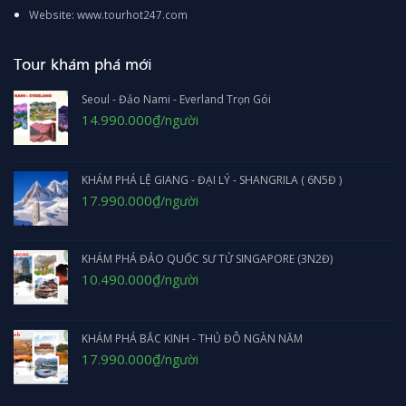
Website: www.tourhot247.com
Tour khám phá mới
Seoul - Đảo Nami - Everland Trọn Gói
Giá
Giá
14.990.000
₫
/người
gốc
hiện
là:
tại
17.990.000₫.
là:
14.990.000₫.
KHÁM PHÁ LỆ GIANG - ĐẠI LÝ - SHANGRILA ( 6N5Đ )
Giá
Giá
17.990.000
₫
/người
gốc
hiện
là:
tại
19.990.000₫.
là:
KHÁM PHÁ ĐẢO QUỐC SƯ TỬ SINGAPORE (3N2Đ)
17.990.000₫.
Giá
Giá
10.490.000
₫
/người
gốc
hiện
là:
tại
11.990.000₫.
là:
KHÁM PHÁ BẮC KINH - THỦ ĐÔ NGÀN NĂM
10.490.000₫.
Giá
Giá
17.990.000
₫
/người
gốc
hiện
là:
tại
18.990.000₫.
là: