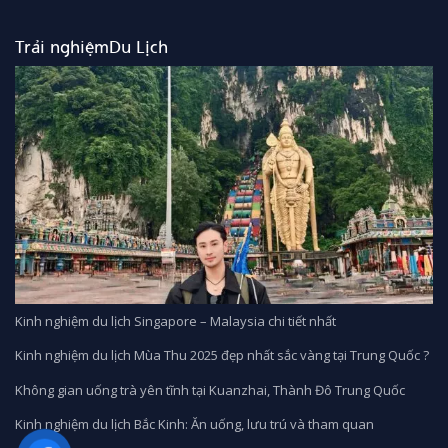
17.990.000₫.
Trải nghiệmDu Lịch
Kinh nghiệm du lịch Singapore – Malaysia chi tiết nhất
Kinh nghiệm du lịch Mùa Thu 2025 đẹp nhất sắc vàng tại Trung Quốc ?
Không gian uống trà yên tĩnh tại Kuanzhai, Thành Đô Trung Quốc
Kinh nghiệm du lịch Bắc Kinh: Ăn uống, lưu trú và tham quan