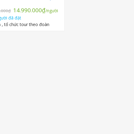
Giá
Giá
14.990.000
₫
.000
₫
/người
gốc
hiện
ười đã đặt
là:
tại
 , tổ chức tour theo đoàn
17.990.000₫.
là:
14.990.000₫.