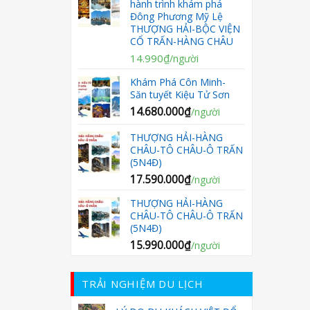
hành trình khám phá
34.990.000₫.
là:
Đông Phương Mỹ Lệ
33.490.000₫.
THƯỢNG HẢI-BỘC VIỆN
CỔ TRẤN-HÀNG CHÂU
Giá
Giá
14.990
₫
/người
gốc
hiện
Khám Phá Côn Minh-
là:
tại
Săn tuyết Kiệu Tử Sơn
1.790.000₫.
là:
14.680.000
₫
14.990₫.
/người
THƯỢNG HẢI-HÀNG
CHÂU-TÔ CHÂU-Ô TRẤN
(5N4Đ)
17.590.000
₫
/người
THƯỢNG HẢI-HÀNG
CHÂU-TÔ CHÂU-Ô TRẤN
(5N4Đ)
15.990.000
₫
/người
TRẢI NGHIỆM DU LỊCH