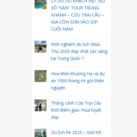
LÝ DO DU KHÁCH VIỆT ĐỔ
XÔ “SĂN” TOUR TRÙNG
KHÁNH – CỬU TRẠI CÂU –
GIA CÔN SƠN VÀO DỊP
CUỐI NĂM
Kinh nghiệm du lịch Mùa
Thu 2025 đẹp nhất sắc vàng
tại Trung Quốc ?
Hoa khôi Khương Hạ và dự
án 1000 thùng mì gói thiện
nguyện
Thắng cảnh Cửu Trại Câu
thời điểm giao mùa tuyệt
đẹp
Du lịch hè 2025 – Giới trẻ