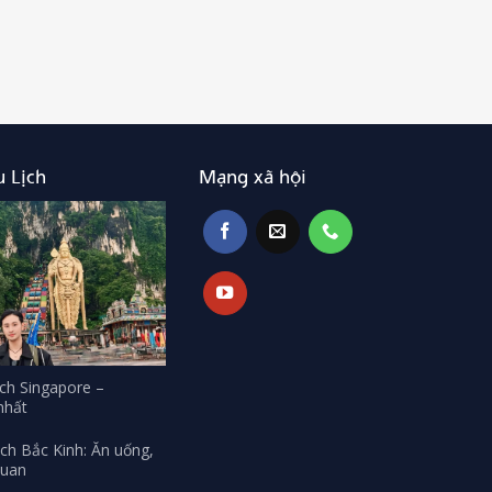
 Lịch
Mạng xã hội
ịch Singapore –
 nhất
ịch Bắc Kinh: Ăn uống,
quan