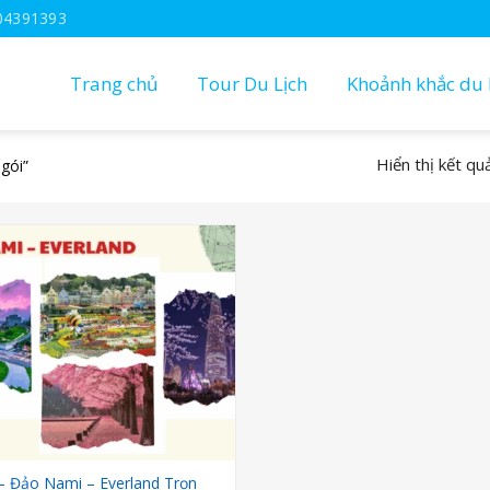
04391393
Trang chủ
Tour Du Lịch
Khoảnh khắc du l
Hiển thị kết qu
gói”
– Đảo Nami – Everland Trọn