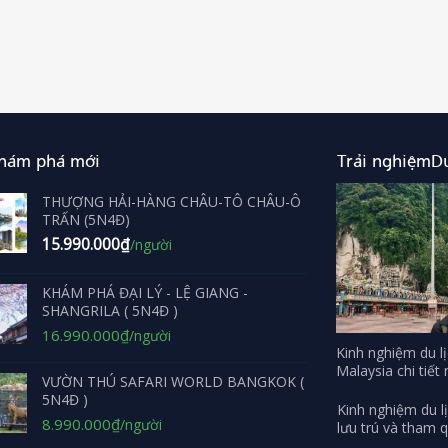
khám phá mới
Trải nghiệmDu
THƯỢNG HẢI-HÀNG CHÂU-TÔ CHÂU-Ô
TRẤN (5N4Đ)
15.990.000
₫
/người
KHÁM PHÁ ĐẠI LÝ - LỆ GIANG -
SHANGRILA ( 5N4Đ )
Giá
Giá
16.990.000
₫
/người
gốc
hiện
Kinh nghiệm du l
Malaysia chi tiết
là:
tại
VƯỜN THÚ SAFARI WORLD BANGKOK (
17.990.000₫.
là:
5N4Đ )
Kinh nghiệm du l
16.990.000₫.
Giá
Giá
8.990.000
₫
/người
lưu trú và tham 
gốc
hiện