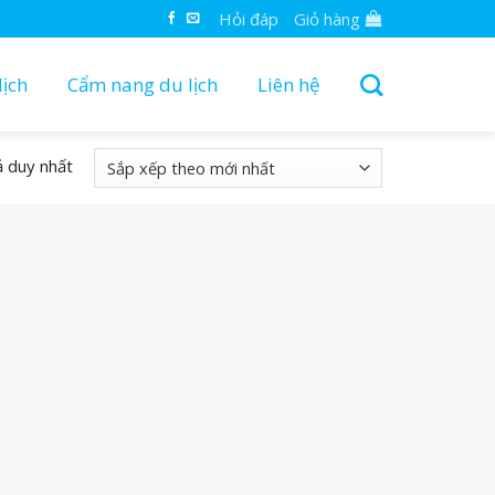
Hỏi đáp
Giỏ hàng
ịch
Cẩm nang du lịch
Liên hệ
ả duy nhất