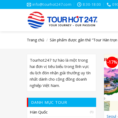
Skip
info@tourhot247.com
8:30-18:00
09
to
content
Trang chủ
/
Sản phẩm được gắn thẻ “Tour Hàn trọn 
Tourhot247 tự hào là một trong
-17%
hai đơn vị tiêu biểu trong lĩnh vực
du lịch đón nhận giải thưởng uy tín
nhất dành cho cộng đồng doanh
nghiệp Việt Nam.
DANH MỤC TOUR
Hàn Quốc
(1)
Seoul 