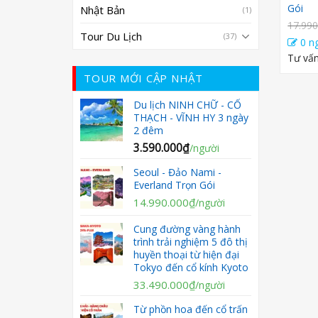
Gói
Nhật Bản
(1)
17.990
Tour Du Lịch
(37)
0 ng
Tư vấn
TOUR MỚI CẬP NHẬT
Du lịch NINH CHỮ - CỔ
THẠCH - VĨNH HY 3 ngày
2 đêm
3.590.000
₫
/người
Seoul - Đảo Nami -
Everland Trọn Gói
Giá
Giá
14.990.000
₫
/người
gốc
hiện
là:
Cung đường vàng hành
tại
trình trải nghiệm 5 đô thị
17.990.000₫.
là:
huyền thoại từ hiện đại
14.990.000₫.
Tokyo đến cổ kính Kyoto
Giá
Giá
33.490.000
₫
/người
gốc
hiện
Từ phồn hoa đến cổ trấn
là:
tại